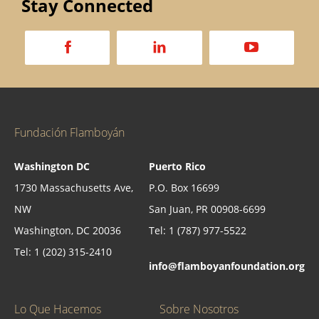
Stay Connected
a
d
v
Fundación Flamboyán
Washington DC
Puerto Rico
1730 Massachusetts Ave,
P.O. Box 16699
NW
San Juan, PR 00908-6699
Washington, DC 20036
Tel: 1 (787) 977-5522
Tel: 1 (202) 315-2410
info@flamboyanfoundation.org
Lo Que Hacemos
Sobre Nosotros