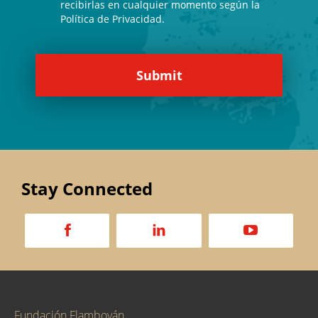
recibirlas en cualquier momento según la
Política de Privacidad.
Stay Connected
a
d
v
Fundación Flamboyán