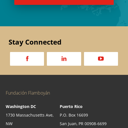
Stay Connected
a
d
v
Fundación Flamboyán
Washington DC
Puerto Rico
1730 Massachusetts Ave,
P.O. Box 16699
NW
San Juan, PR 00908-6699