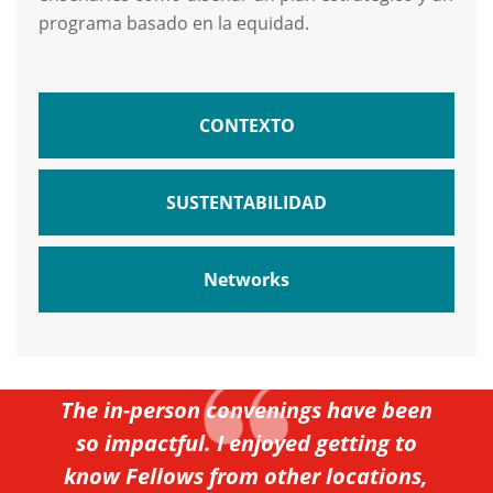
programa basado en la equidad.
CONTEXTO
SUSTENTABILIDAD
Networks
HISTORIAS REALES
The in-person convenings have been
so impactful. I enjoyed getting to
know Fellows from other locations,