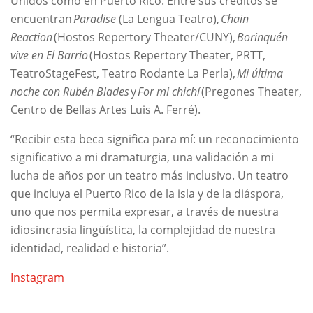
Unidos como en Puerto Rico. Entre sus créditos se
encuentran
Paradise
(La Lengua Teatro),
Chain
Reaction
(Hostos Repertory Theater/CUNY),
Borinquén
vive en El Barrio
(Hostos Repertory Theater, PRTT,
TeatroStageFest, Teatro Rodante La Perla),
Mi última
noche con Rubén Blades
y
For mi chichí
(Pregones Theater,
Centro de Bellas Artes Luis A. Ferré).
“Recibir esta beca significa para mí: un reconocimiento
significativo a mi dramaturgia, una validación a mi
lucha de años por un teatro más inclusivo. Un teatro
que incluya el Puerto Rico de la isla y de la diáspora,
uno que nos permita expresar, a través de nuestra
idiosincrasia lingüística, la complejidad de nuestra
identidad, realidad e historia”.
Instagram